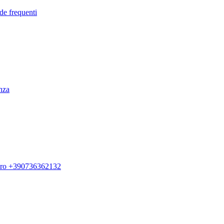
de frequenti
enza
ero +390736362132