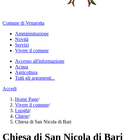
Comune di Venarotta
Amministrazione
Novità
Servizi
Vivere il comune
Accesso all'informazione
Acqua
Agricoltura
Tutti gli argomenti...
Accedi
Home Page
/
Vivere il comune
/
Luoghi
/
Chiese
/
Chiesa di San Nicola di Bari
Chiesa di San Nicola di Bari