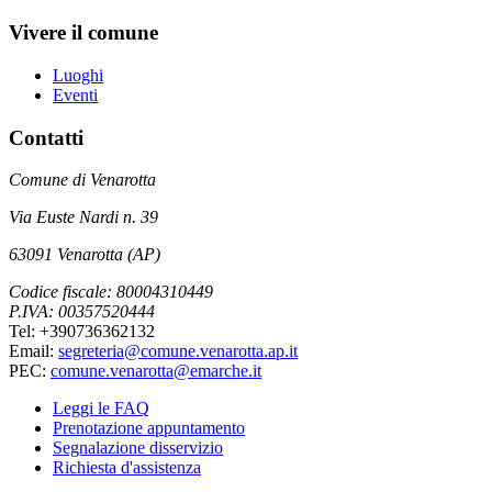
Vivere il comune
Luoghi
Eventi
Contatti
Comune di Venarotta
Via Euste Nardi n. 39
63091 Venarotta (AP)
Codice fiscale: 80004310449
P.IVA: 00357520444
Tel: +390736362132
Email:
segreteria@comune.venarotta.ap.it
PEC:
comune.venarotta@emarche.it
Leggi le FAQ
Prenotazione appuntamento
Segnalazione disservizio
Richiesta d'assistenza