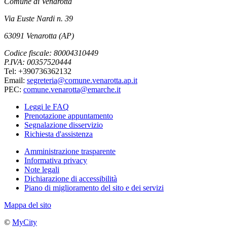
Comune di Venarotta
Via Euste Nardi n. 39
63091 Venarotta (AP)
Codice fiscale: 80004310449
P.IVA: 00357520444
Tel: +390736362132
Email:
segreteria@comune.venarotta.ap.it
PEC:
comune.venarotta@emarche.it
Leggi le FAQ
Prenotazione appuntamento
Segnalazione disservizio
Richiesta d'assistenza
Amministrazione trasparente
Informativa privacy
Note legali
Dichiarazione di accessibilità
Piano di miglioramento del sito e dei servizi
Mappa del sito
©
MyCity