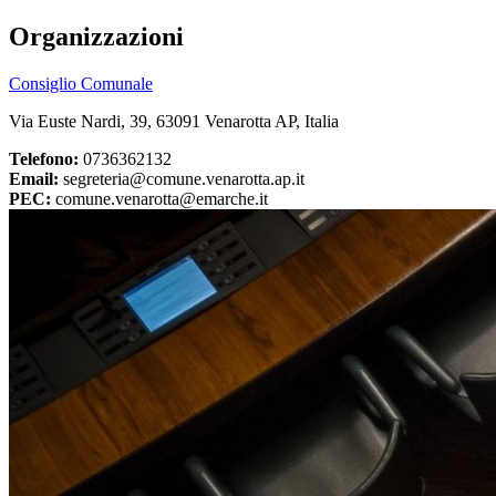
Organizzazioni
Consiglio Comunale
Via Euste Nardi, 39, 63091 Venarotta AP, Italia
Telefono:
0736362132
Email:
segreteria@comune.venarotta.ap.it
PEC:
comune.venarotta@emarche.it