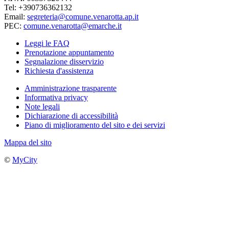
Tel: +390736362132
Email:
segreteria@comune.venarotta.ap.it
PEC:
comune.venarotta@emarche.it
Leggi le FAQ
Prenotazione appuntamento
Segnalazione disservizio
Richiesta d'assistenza
Amministrazione trasparente
Informativa privacy
Note legali
Dichiarazione di accessibilità
Piano di miglioramento del sito e dei servizi
Mappa del sito
©
MyCity